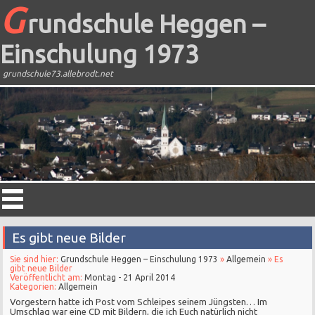
G
rundschule Heggen –
Einschulung 1973
grundschule73.allebrodt.net
Es gibt neue Bilder
Sie sind hier:
Grundschule Heggen – Einschulung 1973
»
Allgemein
» Es
gibt neue Bilder
Veröffentlicht am:
Montag - 21 April 2014
Kategorien:
Allgemein
Vorgestern hatte ich Post vom Schleipes seinem Jüngsten… Im
Umschlag war eine CD mit Bildern, die ich Euch natürlich nicht