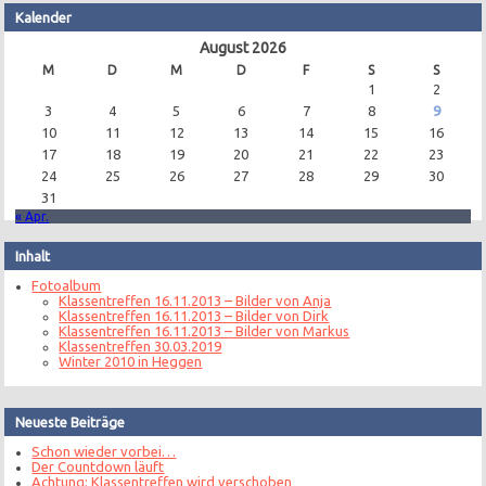
Kalender
August 2026
M
D
M
D
F
S
S
1
2
3
4
5
6
7
8
9
10
11
12
13
14
15
16
17
18
19
20
21
22
23
24
25
26
27
28
29
30
31
« Apr.
Inhalt
Fotoalbum
Klassentreffen 16.11.2013 – Bilder von Anja
Klassentreffen 16.11.2013 – Bilder von Dirk
Klassentreffen 16.11.2013 – Bilder von Markus
Klassentreffen 30.03.2019
Winter 2010 in Heggen
Neueste Beiträge
Schon wieder vorbei…
Der Countdown läuft
Achtung: Klassentreffen wird verschoben