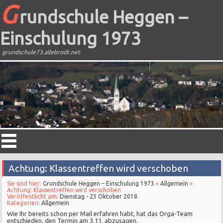
G
rundschule Heggen –
Einschulung 1973
grundschule73.allebrodt.net
Achtung: Klassentreffen wird verschoben
Sie sind hier:
Grundschule Heggen – Einschulung 1973
»
Allgemein
»
Achtung: Klassentreffen wird verschoben
Veröffentlicht am:
Dienstag - 23 Oktober 2018
Kategorien:
Allgemein
Wie Ihr bereits schon per Mail erfahren habt, hat das Orga-Team
entschieden, den Termin am 3.11. abzusagen.