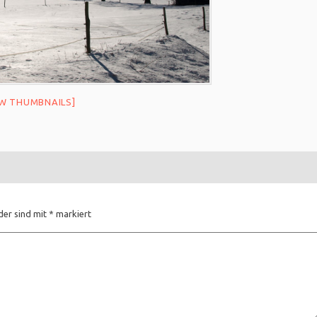
W THUMBNAILS]
der sind mit
*
markiert