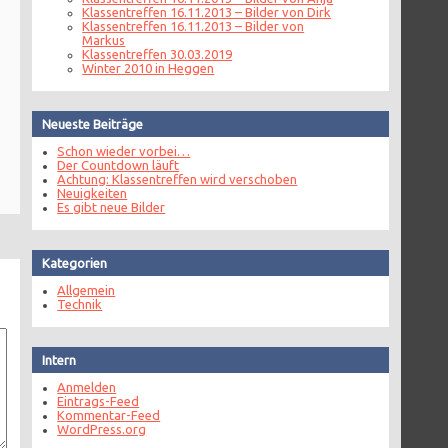
Klassentreffen 16.11.2013 – Bilder von Dirk
Klassentreffen 16.11.2013 – Bilder von
Markus
Klassentreffen 30.03.2019
Winter 2010 in Heggen
Neueste Beiträge
Schon wieder vorbei…
Der Countdown läuft
Achtung: Klassentreffen wird verschoben
Neuigkeiten
Es gibt neue Bilder
Kategorien
Allgemein
Technik
Intern
Anmelden
Eintrags-Feed
Kommentar-Feed
WordPress.org