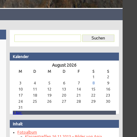
Kalender
August 2026
M
D
M
D
F
S
S
1
2
3
4
5
6
7
8
9
10
11
12
13
14
15
16
17
18
19
20
21
22
23
24
25
26
27
28
29
30
31
« Apr.
Inhalt
Fotoalbum
Klassentreffen 16.11.2013 – Bilder von Anja